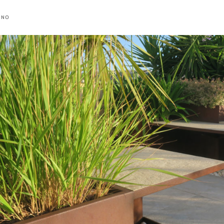
one
INO